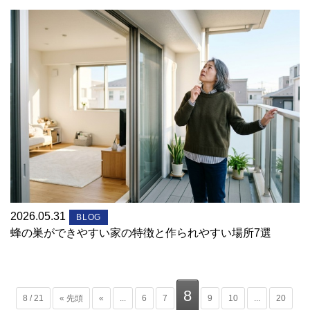
2026.05.31
BLOG
蜂の巣ができやすい家の特徴と作られやすい場所7選
8
8 / 21
« 先頭
«
...
6
7
9
10
...
20