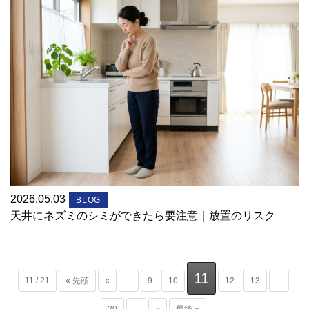
2026.05.03
BLOG
天井にネズミのシミができたら要注意｜放置のリスク
11
11 / 21
« 先頭
«
...
9
10
12
13
...
20
...
»
最後 »