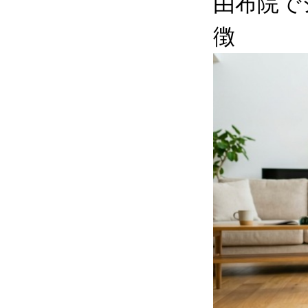
由布院で
徴